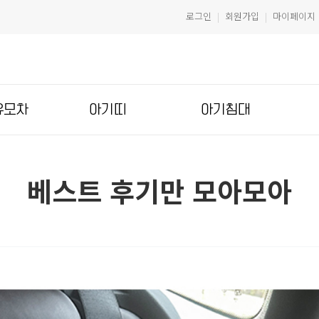
로그인
회원가입
마이페이지
|
|
유모차
아기띠
아기침대
베스트 후기만 모아모아