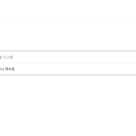
래블 시스템
바구니 카시트