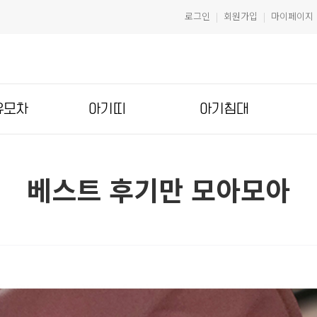
로그인
회원가입
마이페이지
|
|
유모차
아기띠
아기침대
베스트 후기만 모아모아