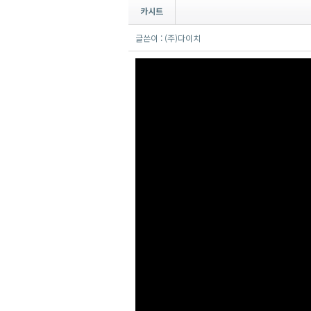
카시트
글쓴이 : (주)다이치