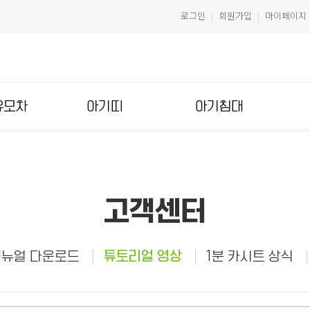
로그인
회원가입
마이페이지
|
|
유모차
아기띠
아기침대
고객센터
뉴얼 다운로드
튜토리얼 영상
1분 카시트 상식