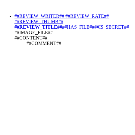
##REVIEW_WRITER##
##REVIEW_RATE##
##REVIEW_THUMB##
##REVIEW_TITLE##
##HAS_FILE####IS_SECRET##
##IMAGE_FILE##
##CONTENT##
##COMMENT##