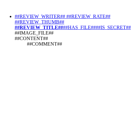
##REVIEW_WRITER##
##REVIEW_RATE##
##REVIEW_THUMB##
##REVIEW_TITLE##
##HAS_FILE####IS_SECRET##
##IMAGE_FILE##
##CONTENT##
##COMMENT##