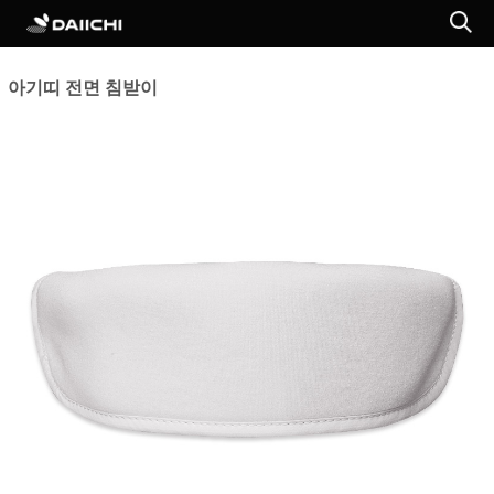
아기띠 전면 침받이