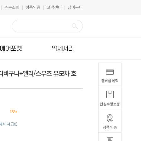
주문조회
정품인증
고객센터
장바구니
|
|
|
|
에어포켓
악세서리
핸디바구니+앨리/스무즈 유모차 호
15%
결제시 지급X)