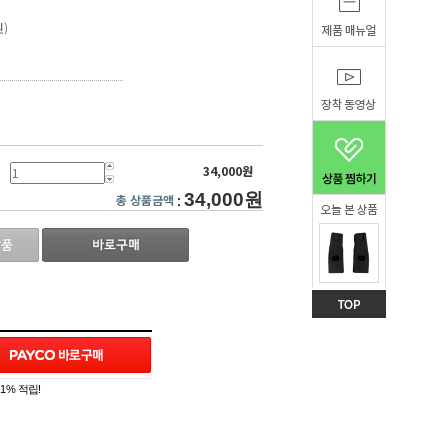
원)
34,000원
34,000원
총 상품금액
:
1% 적립!