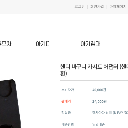
로그인
회원가입
마이페이지
|
|
유모차
아기띠
아기침대
핸디 바구니 카시트 어댑터 (
환)
소비자가
40,000원
판매가
34,000원
적립금
행사마다 상이 (N PAY 
배송방법
일반배송