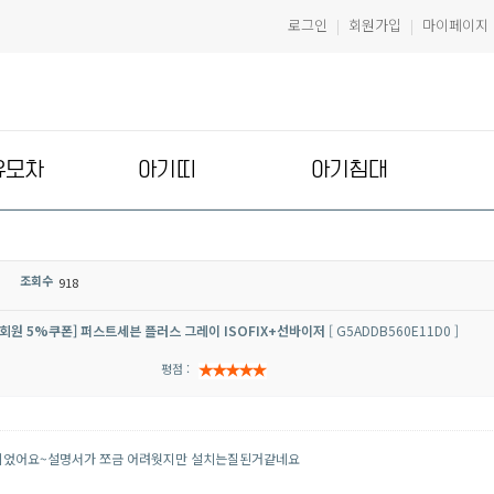
로그인
회원가입
마이페이지
|
|
유모차
아기띠
아기침대
조회수
918
회원 5%쿠폰] 퍼스트세븐 플러스 그레이 ISOFIX+선바이저
[ G5ADDB560E11D0 ]
평점 :
되었어요~설명서가 쪼금 어려웟지만 설치는질된거같네요