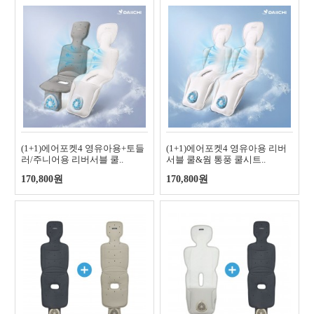
(1+1)에어포켓4 영유아용+토들
(1+1)에어포켓4 영유아용 리버
러/주니어용 리버서블 쿨..
서블 쿨&웜 통풍 쿨시트..
170,800원
170,800원