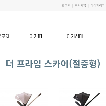
로그인
회원가입
마이페이지
|
|
유모차
아기띠
아기침대
더 프라임 스카이(절충형)