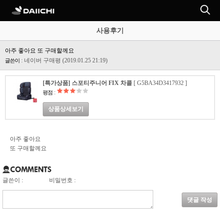
사용후기
아주 좋아요 또 구매할께요
: 네이버 구매평
(2019.01.25 21:19)
글쓴이
[특가상품] 스포티주니어 FIX 차콜
[ G5BA34D3417932 ]
:
평점
상품상세보기
아주 좋아요
또 구매할께요
글쓴이 :
비밀번호 :
댓글 작성