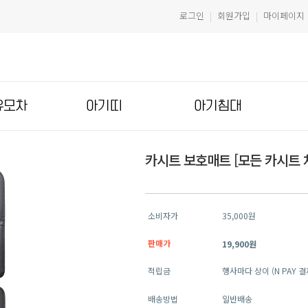
로그인
회원가입
마이페이지
|
|
유모차
아기띠
아기침대
카시트 보호매트 [모든 카시트 
소비자가
35,000원
판매가
19,900원
적립금
행사마다 상이 (N PAY 
배송방법
일반배송