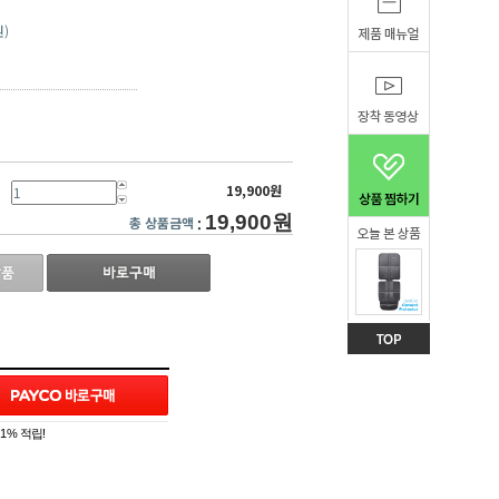
원)
19,900원
19,900원
총 상품금액
:
1% 적립!