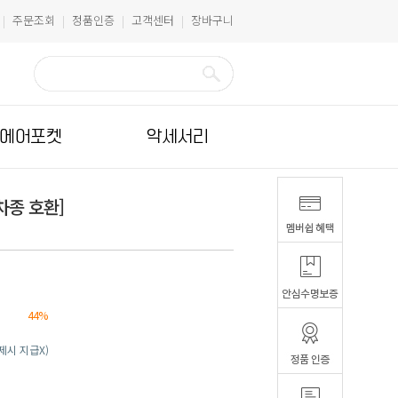
주문조회
정품인증
고객센터
장바구니
|
|
|
|
에어포켓
악세서리
차종 호환]
44%
결제시 지급X)