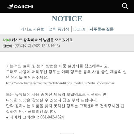
NOTICE
카시트 사용법
설치 동영상
ISOFIX
자주묻는 질문
카시트 장착과 해제 방법을 모르겠어요
[기타]
: (주)다이치
(2022.12.18 16:13)
글쓴이
기본적인 설치 및 분리 방법은
제품 설명서를 참조해주시고,
그래도 사용이 어려우신 경우는 아래 링크를 통해 사용 중인 제품의 설
명 영상을 확인해주세요.
https://www.babyseatmall.net/?act=board&bbs_mode=list&bbs_code=movie
또는 유튜브에 사용 중이신 제품의 모델명으로 검색하시면,
다양한 영상을 찾으실 수 있으니 참조 부탁 드립니다.
만약 원하시는 제품을 찾지 못하신 경우는 고객센터로 전화주시면 친
절하게 안내 해드리겠습니다.
● 다이치 고객센터: 031-942-4324