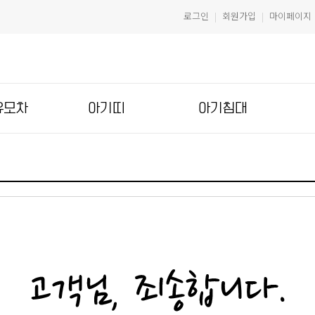
로그인
회원가입
마이페이지
|
|
유모차
아기띠
아기침대