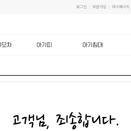
로그인
회원가입
마이페이지
|
|
유모차
아기띠
아기침대