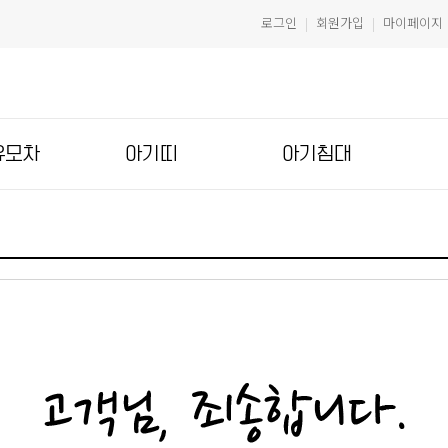
로그인
회원가입
마이페이지
|
|
유모차
아기띠
아기침대