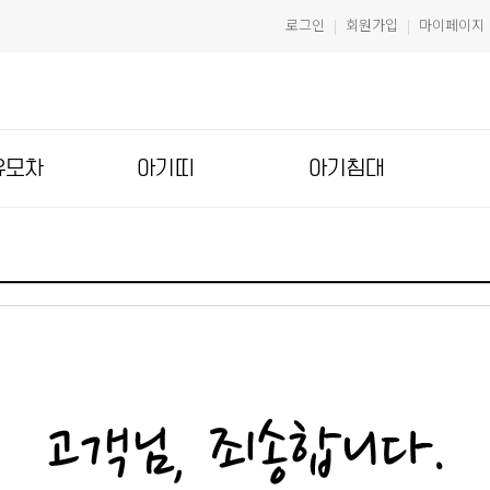
로그인
회원가입
마이페이지
|
|
유모차
아기띠
아기침대