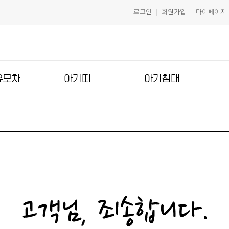
로그인
회원가입
마이페이지
|
|
유모차
아기띠
아기침대