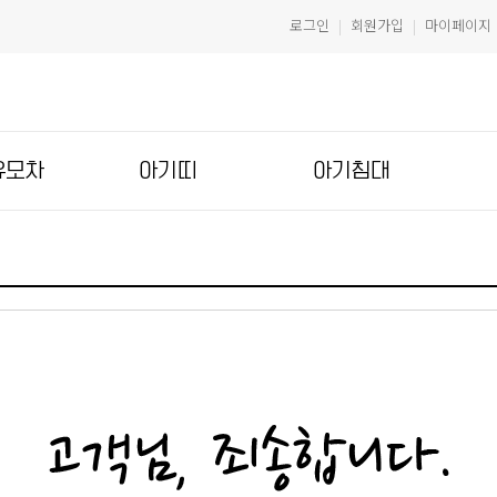
로그인
회원가입
마이페이지
|
|
유모차
아기띠
아기침대