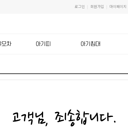
로그인
회원가입
마이페이지
|
|
유모차
아기띠
아기침대