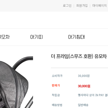
로그인
회원가입
마이페이지
|
|
유모차
아기띠
아기침대
더 프라임(스무즈 호환) 유모차
소비자가
30,000원
판매가
30,000원
적립금
행사마다 상이 (N PAY 
배송방법
일반배송