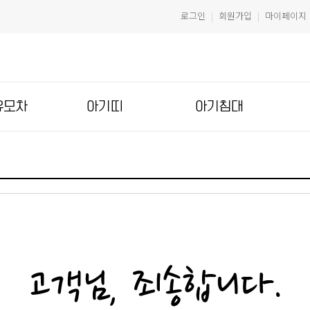
로그인
회원가입
마이페이지
|
|
유모차
아기띠
아기침대