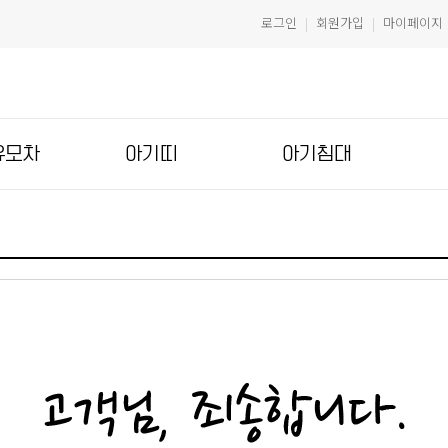
로그인
회원가입
마이페이지
|
|
유모차
아기띠
아기침대