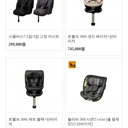
스쿨버스7 2점/3점 고정 카시트
트웰브 360i 샌드 베이지+선바
이저
299,000원
745,000원
트웰브 360i 제트 블랙+선바이
블리바 360 시즌2 i-size (쉘 몸체
저
만) [+선바이저]