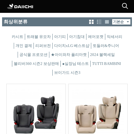
최상위분류
카시트
트래블 유모차
아기띠
아기침대
에어포켓
악세서리
개인 결제
리퍼브전
다이치xLG 베스트샵
토들러&주니어
공식몰 프로모션
★아이와차 플리마켓
2024 블랙세일
블리바360 시즌2 보상판매
●실장님 테스트
TUTTI BAMBINI
브이가드 시즌3