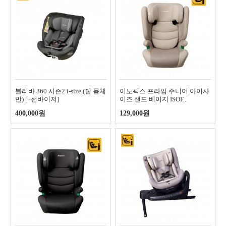
블리바 360 시즌2 i-size (쉘 몸체
이노픽스 프라임 주니어 아이사
만) [+선바이저]
이즈 샌드 베이지 ISOF..
400,000원
129,000원