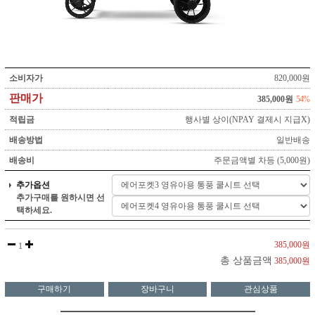
소비자가
820,000원
판매가
385,000원
54%
적립금
행사별 상이(NPAY 결제시 지급X)
배송방법
일반배송
배송비
주문금액별 차등 (5,000원)
추가옵션
추가구매를 원하시면 선
택하세요.
385,000원
1
총 상품금액
385,000원
구매하기
장바구니
관심상품