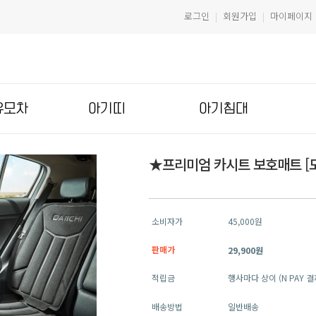
로그인
회원가입
마이페이지
|
|
유모차
아기띠
아기침대
★프리미엄 카시트 보호매트 [모
소비자가
45,000원
판매가
29,900원
적립금
행사마다 상이 (N PAY 
배송방법
일반배송