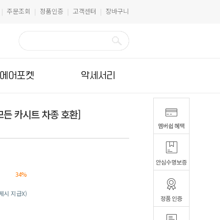
주문조회
정품인증
고객센터
장바구니
|
|
|
|
에어포켓
악세서리
든 카시트 차종 호환]
34%
결제시 지급X)